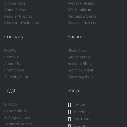
VPS Servers
Website Design
Game Servers
SSL Certificates
Reseller Hosting
Request a Quote
Dedicated Solutions
Service Price List
Company
Support
F.A.Q's
Client Area
Portfolio
Server Status
About Us
Account Billing
Promotions
Submit a Ticket
Opening Hours
Knowledgebase
Legal
Social
D.M.C.A
Twitter
Report Abuse
Facebook
SLA Agreement
YouTube
Terms of Service
Google+