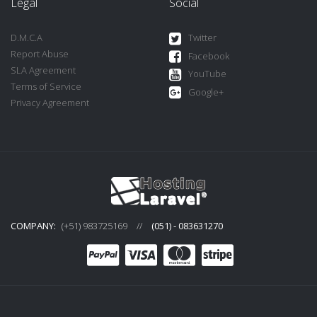
Legal
Social
D.M.C.A
Twitter
Report Abuse
Facebook
SLA Agreement
YouTube
Terms of Service
Google+
Privacy Agreement
COMPANY:
(+51) 983725169
//
(051) - 083631270