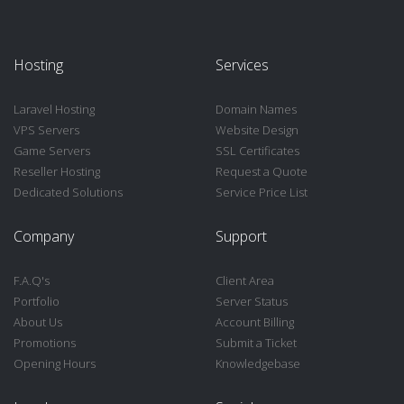
Hosting
Services
Laravel Hosting
Domain Names
VPS Servers
Website Design
Game Servers
SSL Certificates
Reseller Hosting
Request a Quote
Dedicated Solutions
Service Price List
Company
Support
F.A.Q's
Client Area
Portfolio
Server Status
About Us
Account Billing
Promotions
Submit a Ticket
Opening Hours
Knowledgebase